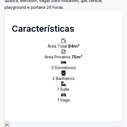
quadra, elevador, vagas para visitantes, gás central,
playground e portaria 24 horas.
Características
Área Total
84
m²
Área Privativa
75
m²
3
Dormitório
s
2
Banheiro
s
1
Suíte
1
Vaga