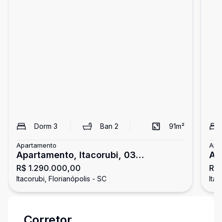
Dorm
3
Ban
2
91
m²
Apartamento
Apa
Apartamento, Itacorubi, 03
Ap
R$ 1.290.000,00
R$
Dormitórios/01 Suíte
Do
Itacorubi, Florianópolis - SC
Itac
Corretor