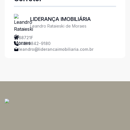
LIDERANÇA IMOBILIÁRIA
Leandro Rataieski de Moraes
68721F
(48) 9842-9180
leandro@liderancaimobiliaria.com.br