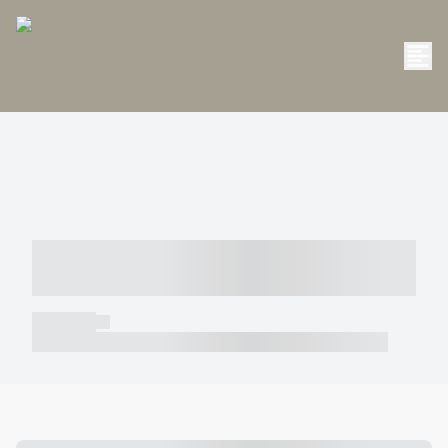
----- ----- -- ------ ---- ---- -- ----- -----
----- --- ------
----- -----
----- ----- -- ------ ---- ---- -- ----- ----- ----- --- ------