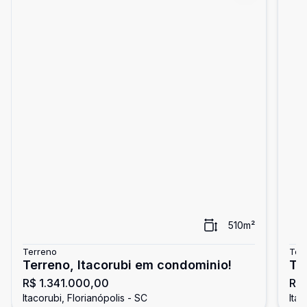
510
m²
Terreno
Ter
Terreno, Itacorubi em condominio!
Te
R$ 1.341.000,00
R$ 
Itacorubi, Florianópolis - SC
Itac