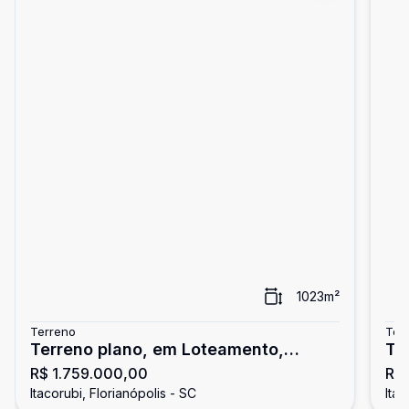
1023
m²
Terreno
Ter
Terreno plano, em Loteamento,
Te
R$ 1.759.000,00
R$ 
Itacorubi.
Itacorubi, Florianópolis - SC
Itac