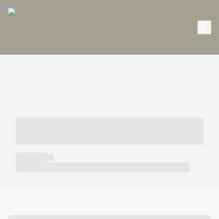
----- ----- -- ------ ---- ---- -- ----- -----
----- --- ------
----- -----
----- ----- -- ------ ---- ---- -- ----- ----- ----- --- ------