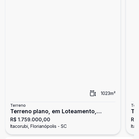
1023
m²
Terreno
Ter
Terreno plano, em Loteamento,
Te
R$ 1.759.000,00
R$ 
Itacorubi.
Itacorubi, Florianópolis - SC
Itac